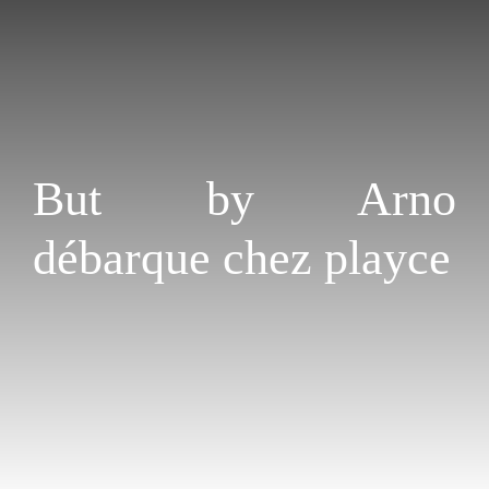
But by Arno
débarque chez playce